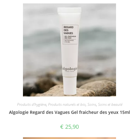
Produits d'hygiène
,
Produits naturels et bio
,
Soins
,
Soins et beauté
Algologie Regard des Vagues Gel fraicheur des yeux 15ml
€
25,90