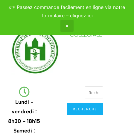
👉
Passez commande facilement en ligne via notre
formulaire – cliquez ici
✕
PHARMACIE DE LA
COLLÉGIALE
Lundi -
RECHERCHE
vendredi :
8h30 - 18h15
Samedi :