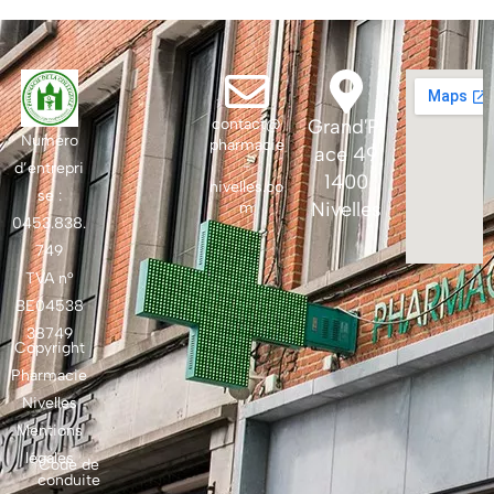
contact@
Grand'Pl
Numéro
pharmacie
ace 49
-
d’entrepri
1400
nivelles.co
se :
Nivelles
m
0453.838.
749
TVA n°
BE04538
38749
Copyright
Pharmacie
Nivelles
Mentions
légales
Code de
conduite