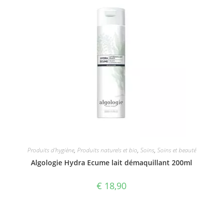
Produits d'hygiène
,
Produits naturels et bio
,
Soins
,
Soins et beauté
Algologie Hydra Ecume lait démaquillant 200ml
€
18,90