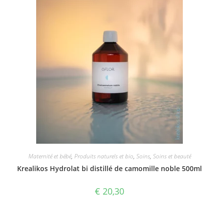
Maternité et bébé
,
Produits naturels et bio
,
Soins
,
Soins et beauté
Krealikos Hydrolat bi distillé de camomille noble 500ml
€
20,30