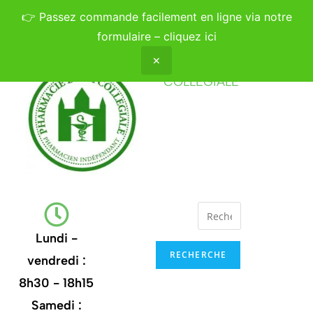
👉
Passez commande facilement en ligne via notre
formulaire – cliquez ici
✕
PHARMACIE DE LA
COLLÉGIALE
Lundi -
RECHERCHE
vendredi :
8h30 - 18h15
Samedi :