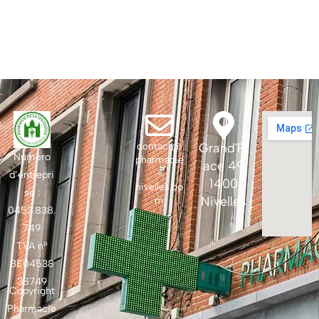
contact@
Grand'Pl
Numéro
pharmacie
ace 49
-
d’entrepri
1400
nivelles.co
se :
Nivelles
m
0453.838.
749
TVA n°
BE04538
38749
Copyright
Pharmacie