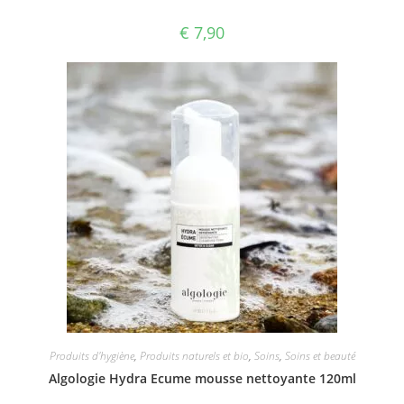
€
7,90
Produits d'hygiène
,
Produits naturels et bio
,
Soins
,
Soins et beauté
Algologie Hydra Ecume mousse nettoyante 120ml