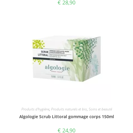
€
28,90
Produits d'hygiène
,
Produits naturels et bio
,
Soins et beauté
Algologie Scrub Littoral gommage corps 150ml
€
24,90