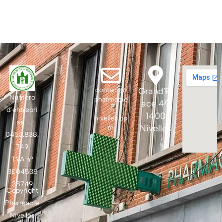
contact@
Grand'Pl
Numéro
pharmacie
ace 49
-
d’entrepri
1400
nivelles.co
se :
Nivelles
m
0453.838.
749
TVA n°
BE04538
38749
Copyright
Pharmacie
Nivelles