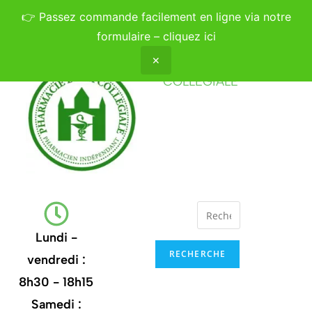
👉
Passez commande facilement en ligne via notre
formulaire – cliquez ici
✕
PHARMACIE DE LA
COLLÉGIALE
Lundi -
RECHERCHE
vendredi :
8h30 - 18h15
Samedi :