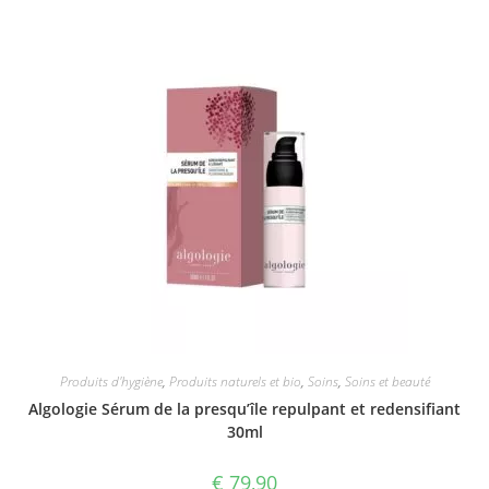
Produits d'hygiène
,
Produits naturels et bio
,
Soins
,
Soins et beauté
Algologie Sérum de la presqu’île repulpant et redensifiant
30ml
€
79,90