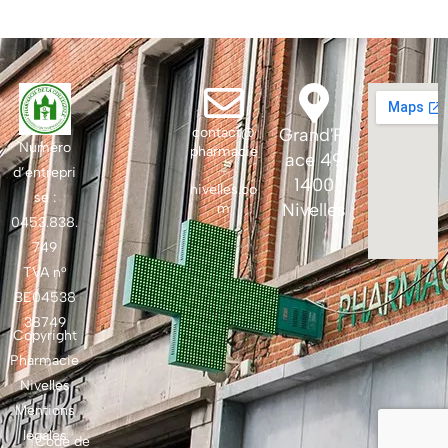
contact@
Grand'Pl
Numéro
pharmacie
ace 49
-
d’entrepri
1400
nivelles.co
se :
Nivelles
m
0453.838.
749
TVA n°
BE04538
38749
Copyright
Pharmacie
Nivelles
Mentions
légales
Code de