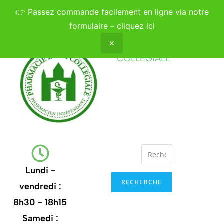
👉
Passez commande facilement en ligne via notre
formulaire – cliquez ici
✕
PHARMACIE DE LA
COLLÉGIALE
Lundi -
RECHERCHE
vendredi :
8h30 - 18h15
Samedi :