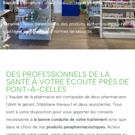
Rapidité
: Bénéficiez d’une livraison rapide et fiable directement à
votre porte.
Sécurité
: Nous garantissons des produits authentiques, de haute
qualité, et conformes aux normes de sécurité.
DES PROFESSIONNELS DE LA
SANTÉ À VOTRE ÉCOUTE PRÈS DE
PONT-À-CELLES
L’équipe de la pharmacie est composée de deux pharmaciens
(dont le gérant, Stéphane Havaux) et deux assistantes. Tous
sont à votre disposition pour vous apporter les conseils
nécessaires à
la bonne conduite de votre traitement
ainsi que
dans le choix de vos
produits parapharmaceutiques
. Acteur
central de votre santé, votre pharmacien vous accompagne au