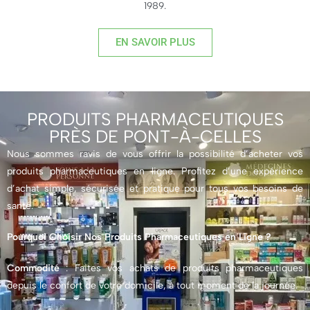
1989.
EN SAVOIR PLUS
PRODUITS PHARMACEUTIQUES
PRÈS DE PONT-À-CELLES
Nous sommes ravis de vous offrir la possibilité d’acheter vos
produits pharmaceutiques en ligne. Profitez d’une expérience
d’achat simple, sécurisée et pratique pour tous vos besoins de
santé.
Pourquoi Choisir Nos Produits Pharmaceutiques en Ligne ?
Commodité
: Faites vos achats de produits pharmaceutiques
depuis le confort de votre domicile, à tout moment de la journée.