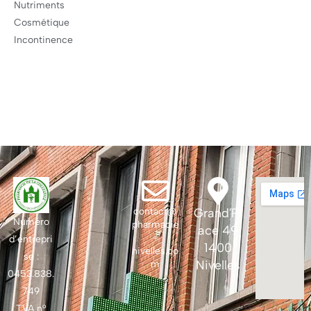
Nutriments
Cosmétique
Incontinence
contact@
Grand'Pl
Numéro
pharmacie
ace 49
-
d’entrepri
1400
nivelles.co
se :
Nivelles
m
0453.838.
749
TVA n°