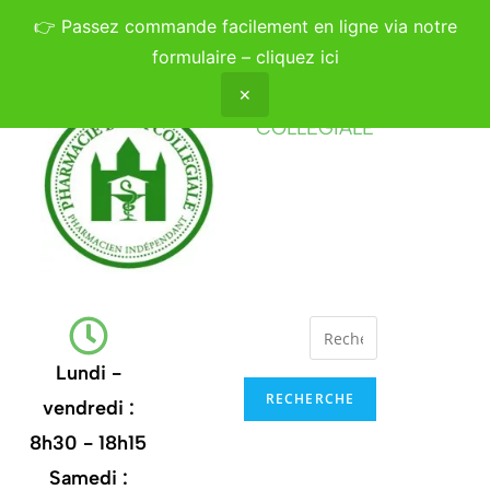
👉
Passez commande facilement en ligne via notre
formulaire – cliquez ici
✕
PHARMACIE DE LA
COLLÉGIALE
Lundi -
RECHERCHE
vendredi :
8h30 - 18h15
Samedi :