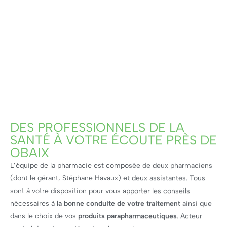
quotidien et vous propose également une large sélection
de
matériel médical, de puériculture et de produits vétérinaires
et
produits naturels
.
Grâce à une formation continue, l’équipe de la Pharmacie de la
Collégiale dispose de compétences complètes et
régulièrement actualisées. Vous pourrez ainsi recevoir des
conseils avisés en
herboristerie
et
aromathérapie
. Quel que
soit le médicament ou le soin commandé, les ruptures de
stock sont rares, du fait des livraisons pluri-quotidiennes qui
assurent aux clients d’être servis dans les plus brefs délais.
DÉCOUVREZ ÉGALEMENT :
Produits Homéopathique