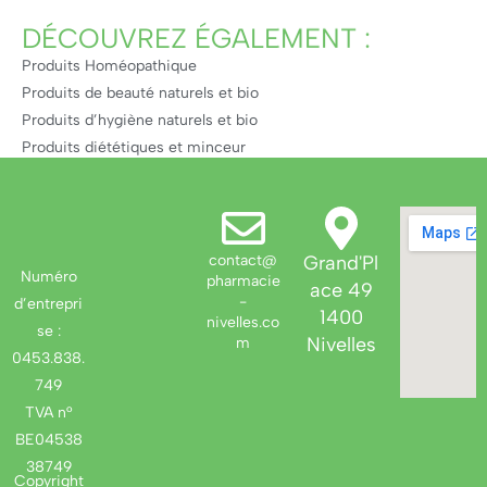
Nutriments
Cosmétique
Incontinence
contact@
Grand'Pl
Numéro
pharmacie
ace 49
-
d’entrepri
1400
nivelles.co
se :
Nivelles
m
0453.838.
749
TVA n°
BE04538
38749
Copyright