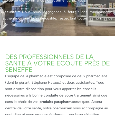
rapide de vos commandes directement chez vous.
Sécurité
: Nous nous engageons à fournir des médicaments
authentiques et de haute qualité, respectant toutes les normes de
sécurité.
DES PROFESSIONNELS DE LA
SANTÉ À VOTRE ÉCOUTE PRÈS DE
SENEFFE
L’équipe de la pharmacie est composée de deux pharmaciens
(dont le gérant, Stéphane Havaux) et deux assistantes. Tous
sont à votre disposition pour vous apporter les conseils
nécessaires à
la bonne conduite de votre traitement
ainsi que
dans le choix de vos
produits parapharmaceutiques
. Acteur
central de votre santé, votre pharmacien vous accompagne au
quotidien et vous propose également une large sélection