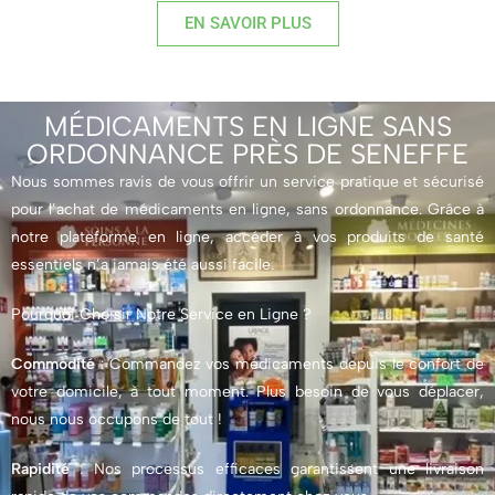
EN SAVOIR PLUS
MÉDICAMENTS EN LIGNE SANS
ORDONNANCE PRÈS DE SENEFFE
Nous sommes ravis de vous offrir un service pratique et sécurisé
pour l’achat de médicaments en ligne, sans ordonnance. Grâce à
notre plateforme en ligne, accéder à vos produits de santé
essentiels n’a jamais été aussi facile.
Pourquoi Choisir Notre Service en Ligne ?
Commodité
: Commandez vos médicaments depuis le confort de
votre domicile, à tout moment. Plus besoin de vous déplacer,
nous nous occupons de tout !
Rapidité
: Nos processus efficaces garantissent une livraison