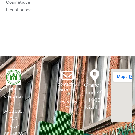
Cosmétique
Incontinence
contact@
Grand'Pl
Numéro
pharmacie
ace 49
-
d’entrepri
1400
nivelles.co
se :
Nivelles
m
0453.838.
749
TVA n°
BE04538