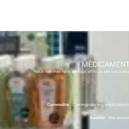
MÉDICAMENT
Nous sommes ravis de vous offrir un service prati
Commodité
: Commandez vos médicaments de
Rapidité
: Nos proces