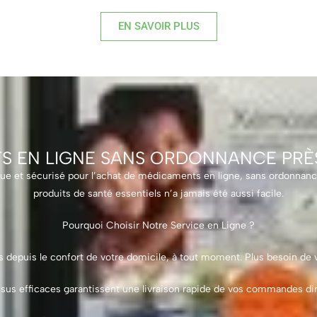
EN SAVOIR PLUS
S EN LIGNE SANS ORDONNANCE PRÈ
que et sécurisé pour l’achat de médicaments en ligne, sans ordonnance
produits de santé essentiels n’a jamais été aussi facile.
Pourquoi Choisir Notre Service en Ligne ?
puis le confort de votre domicile, à tout moment. Plus besoin de v
sus efficaces garantissent une livraison rapide de vos commandes d