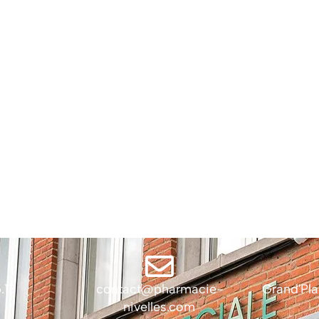
.13
contact@pharmacie-
Grand'Pla
nivelles.com