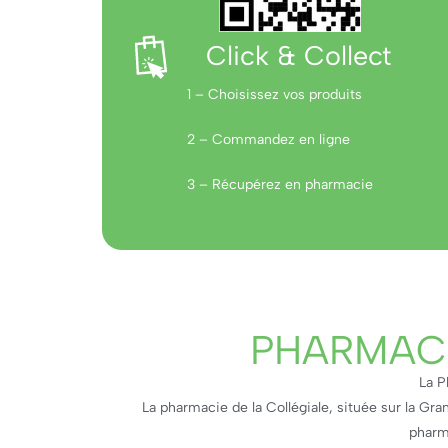
Click & Collect
1 – Choisissez vos produits
2 – Commandez en ligne
3 – Récupérez en pharmacie
PHARMACI
La P
La pharmacie de la Collégiale, située sur la Gra
pharma