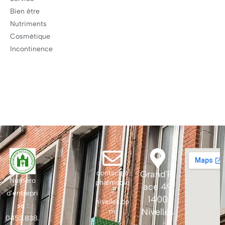
Bien être
Nutriments
Cosmétique
Incontinence
contact@
Grand'Pl
Numéro
pharmacie
ace 49
-
d’entrepri
1400
nivelles.co
se :
Nivelles
m
0453.838.