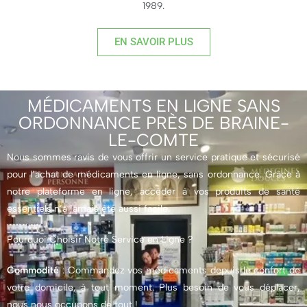
1989.
EN SAVOIR PLUS
MÉDICAMENTS EN LIGNE SANS
ORDONNANCE PRÈS DE BRAINE-
LE-COMTE
Nous sommes ravis de vous offrir un service pratique et sécurisé
pour l’achat de médicaments en ligne, sans ordonnance. Grâce à
notre plateforme en ligne, accéder à vos produits de santé
essentiels n’a jamais été aussi facile.
Pourquoi Choisir Notre Service en Ligne ?
Commodité
: Commandez vos médicaments depuis le confort de
votre domicile, à tout moment. Plus besoin de vous déplacer,
nous nous occupons de tout !