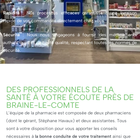
Rapidité
: Nos processus efficaces garantissent une livraison
rapide de vos commandes directement chez vous.
Sécurité
: Nous nous engageons à fournir des médicaments
authentiques et de haute qualité, respectant toutes les normes de
sécurité.
DES PROFESSIONNELS DE LA
SANTÉ À VOTRE ÉCOUTE PRÈS DE
BRAINE-LE-COMTE
L’équipe de la pharmacie est composée de deux pharmaciens
(dont le gérant, Stéphane Havaux) et deux assistantes. Tous
sont à votre disposition pour vous apporter les conseils
nécessaires à
la bonne conduite de votre traitement
ainsi que