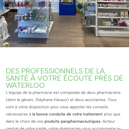
personnes en convalescence ou souffrant de handicaps
temporaires ou permanents.
DES PROFESSIONNELS DE LA
SANTÉ À VOTRE ÉCOUTE PRÈS DE
WATERLOO
L’équipe de la pharmacie est composée de deux pharmaciens
(dont le gérant, Stéphane Havaux) et deux assistantes. Tous
sont à votre disposition pour vous apporter les conseils
nécessaires à
la bonne conduite de votre traitement
ainsi que
dans le choix de vos
produits parapharmaceutiques
. Acteur
central de votre santé, votre pharmacien vous accompagne au