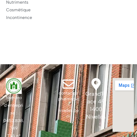
Nutriments
Cosmétique
Incontinence
contact@
Grand'Pl
Numéro
pharmacie
ace 49
-
d’entrepri
1400
nivelles.co
se :
Nivelles
m
0453.838.
749
TVA n°