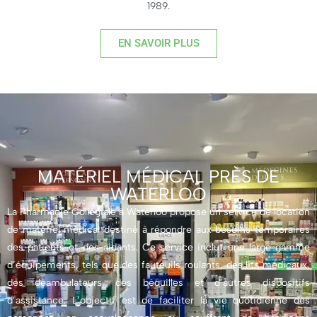
1989.
EN SAVOIR PLUS
MATÉRIEL MÉDICAL PRÈS DE
WATERLOO
La Pharmacie Collégiale à Waterloo propose un service de location
de matériel médical destiné à répondre aux besoins temporaires
des patients et des aidants. Ce service inclut une large gamme
d’équipements, tels que des fauteuils roulants, des lits médicaux,
des déambulateurs, des béquilles et d’autres dispositifs
d’assistance. L’objectif est de faciliter la vie quotidienne des