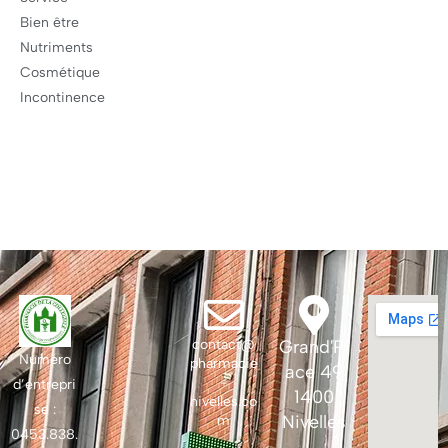
Bien être
Nutriments
Cosmétique
Incontinence
contact@
Grand'Pl
Numéro
pharmacie
ace 49
-
d’entrepri
1400
nivelles.co
se :
Nivelles
m
0453.838.