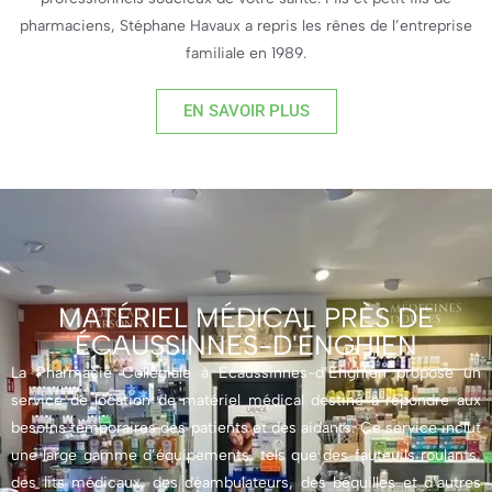
pharmaciens, Stéphane Havaux a repris les rênes de l’entreprise
familiale en 1989.
EN SAVOIR PLUS
MATÉRIEL MÉDICAL PRÈS DE
ÉCAUSSINNES-D'ENGHIEN
La Pharmacie Collégiale à Écaussinnes-d’Enghien propose un
service de location de matériel médical destiné à répondre aux
besoins temporaires des patients et des aidants. Ce service inclut
une large gamme d’équipements, tels que des fauteuils roulants,
des lits médicaux, des déambulateurs, des béquilles et d’autres