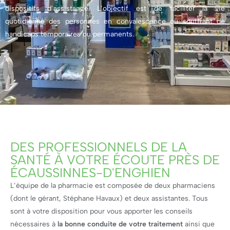
dispositifs d’assistance. L’objectif est de faciliter la vie
quotidienne des personnes en convalescence ou souffrant de
handicaps temporaires ou permanents.
DES PROFESSIONNELS DE LA
SANTÉ À VOTRE ÉCOUTE PRÈS DE
ÉCAUSSINNES-D'ENGHIEN
L’équipe de la pharmacie est composée de deux pharmaciens
(dont le gérant, Stéphane Havaux) et deux assistantes. Tous
sont à votre disposition pour vous apporter les conseils
nécessaires à
la bonne conduite de votre traitement
ainsi que